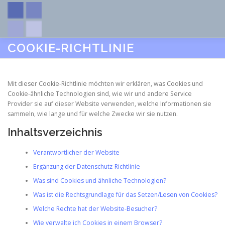
Zum
Inhalt
springen
COOKIE-RICHTLINIE
HOME
ÜBER UNS
WAS WIR MACHEN
NEWS
Mit dieser Cookie-Richtlinie möchten wir erklären, was Cookies und
Cookie-ähnliche Technologien sind, wie wir und andere Service
LINKS / DOWNLOADS
KONTAKT
IMPRESSUM
Provider sie auf dieser Website verwenden, welche Informationen sie
sammeln, wie lange und für welche Zwecke wir sie nutzen.
Inhaltsverzeichnis
Verantwortlicher der Website
Ergänzung der Datenschutz-Richtlinie
Was sind Cookies und ähnliche Technologien?
Was ist die Rechtsgrundlage für das Setzen/Lesen von Cookies?
Welche Rechte hat der Website-Besucher?
Wie verwalte ich Cookies in einem Browser?