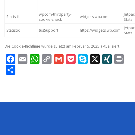
wpcom-thirdparty-
Jetpac
Statistik
widgets.wp.com
cookie-check
Stats
Jetpac
Statistik
tusSupport
https://widgets.wp.com
Stats
Die Cookie-Richtlinie wurde zuletzt am Februar 5, 2025 aktualisiert.
Facebook
Email
WhatsApp
Copy
Gmail
Pocket
Skype
X
XING
Pr
Link
Teilen