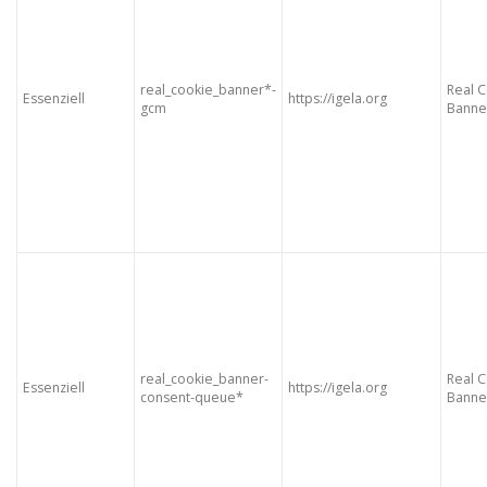
real_cookie_banner*-
Real 
Essenziell
https://igela.org
gcm
Banne
real_cookie_banner-
Real 
Essenziell
https://igela.org
consent-queue*
Banne