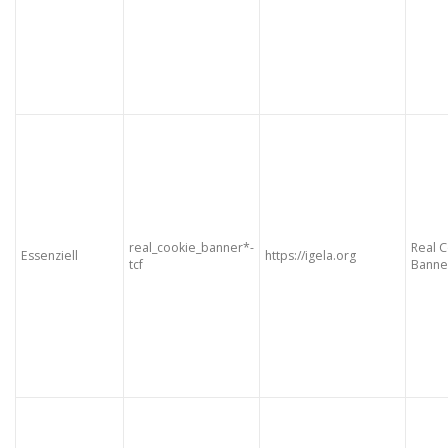
real_cookie_banner*-
Real 
Essenziell
https://igela.org
tcf
Banne