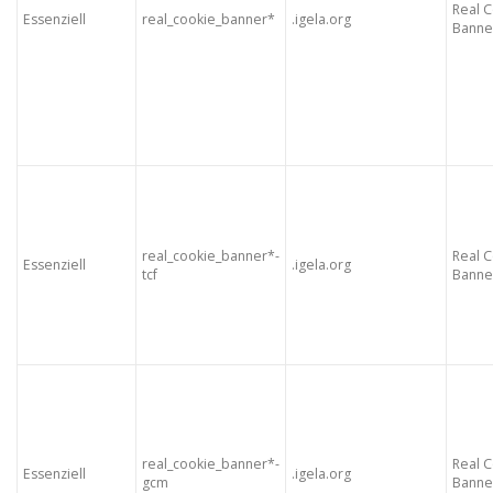
Real 
Essenziell
real_cookie_banner*
.igela.org
Banne
real_cookie_banner*-
Real 
Essenziell
.igela.org
tcf
Banne
real_cookie_banner*-
Real 
Essenziell
.igela.org
gcm
Banne